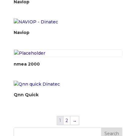
Naviop
Naviop
nmea 2000
Qnn Quick
1
2
→