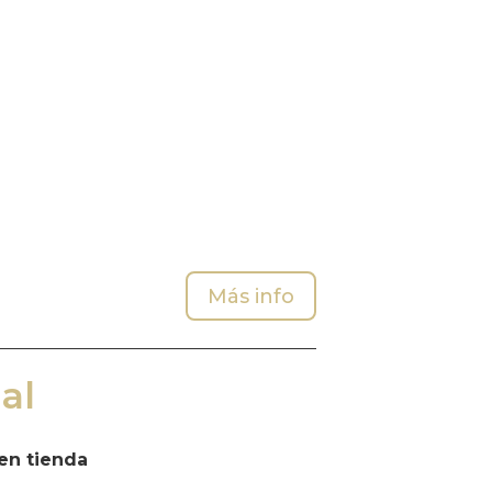
Más info
al
en tienda