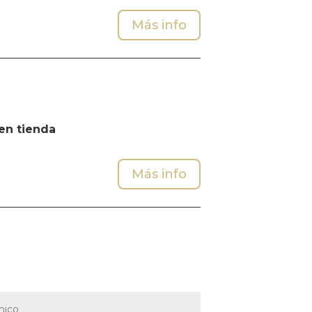
Más info
en tienda
Más info