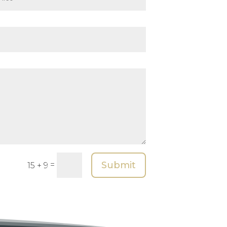
Submit
=
15 + 9