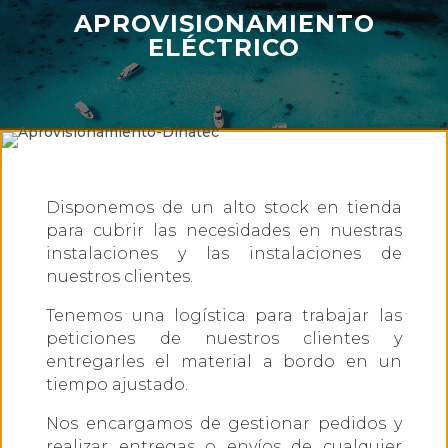
APROVISIONAMIENTO
ELÉCTRICO
Disponemos de un alto stock en tienda
para cubrir las necesidades en nuestras
instalaciones y las instalaciones de
nuestros clientes.
Tenemos una logística para trabajar las
peticiones de nuestros clientes y
entregarles el material a bordo en un
tiempo ajustado.
Nos encargamos de gestionar pedidos y
realizar entregas o envíos de cualquier