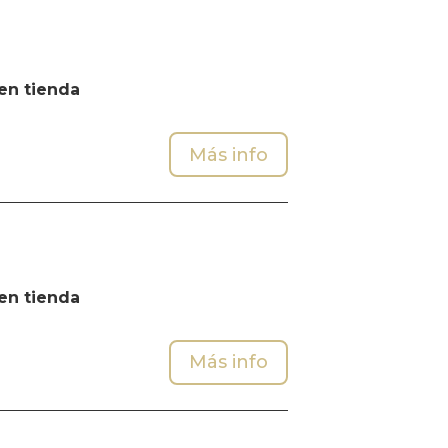
en tienda
Más info
en tienda
Más info