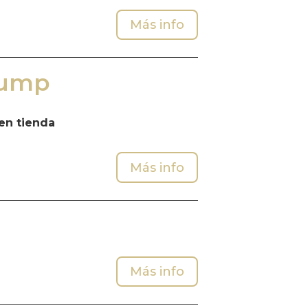
Más info
Pump
en tienda
Más info
Más info