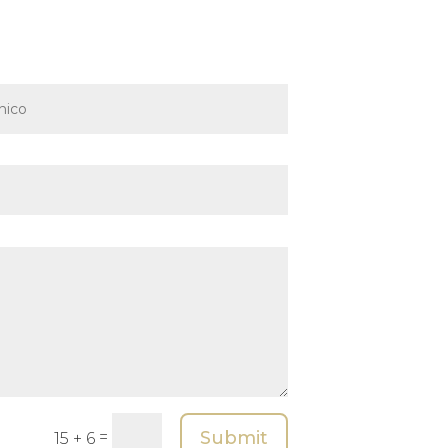
Submit
=
15 + 6