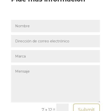
Submit
=
7 + 12