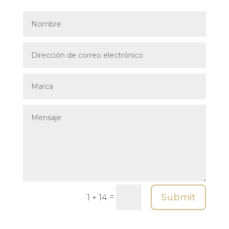
Submit
=
1 + 14